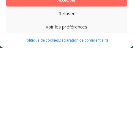
Refuser
Voir les préférences
Rechercher
Politique de cookies
Déclaration de confidentialité
Les soirées d’été dans nos Campings
Mirabel 4 étoiles près de la mer
Que vous soyez en vacances aux
Prairies de la Mer
(Ouistreham),
à l’Ermitage
(Donville) au
camping Les
Mielles
(St Cast-le-Guildo) ou encore
La Renaudière
(Pornic) ou
La Baie de Cayola
(Les Sables d’Olonne), nos
Campings Mirabel vous programment des soirées d’été
conviviales et animées.
Concert, spectacle de magie,