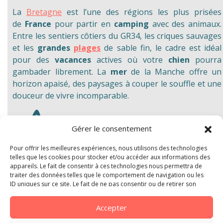
La
Bretagne
est l’une des régions les plus prisées
de
France
pour partir en
camping
avec des animaux.
Entre les sentiers côtiers du GR34, les criques sauvages
et les
grandes
plages
de sable fin, le cadre est idéal
pour des
vacances
actives où votre
chien
pourra
gambader librement. La
mer
de la Manche offre un
horizon apaisé, des paysages à couper le souffle et une
douceur de vivre incomparable.
Gérer le consentement
Pour offrir les meilleures expériences, nous utilisons des technologies
telles que les cookies pour stocker et/ou accéder aux informations des
appareils. Le fait de consentir à ces technologies nous permettra de
Contrairement au Finistère ou au Morbihan, plus au
traiter des données telles que le comportement de navigation ou les
ID uniques sur ce site. Le fait de ne pas consentir ou de retirer son
sud, la
Côte d’Émeraude
reste une
destination
à taille
consentement peut avoir un effet négatif sur certaines caractéristiques
humaine, accessible depuis les grandes villes du nord de
et fonctions.
Accepter
la France. Saint-Cast-le-Guildo cumule les atouts : une
belle baie, un arrière-pays verdoyant et une