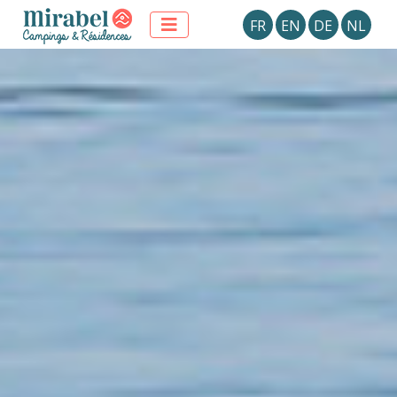
FR
EN
DE
NL