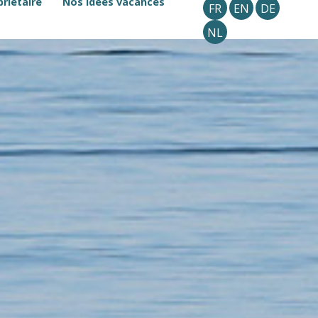
riétaire
Nos idées vacances
FR
EN
DE
NL