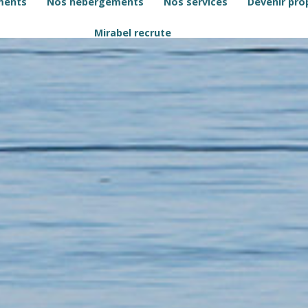
ments
Nos hébergements
Nos services
Devenir prop
Mirabel recrute